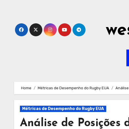
Skip
to
content
we
Home
Métricas de Desempenho do Rugby EUA
Análise
Métricas de Desempenho do Rugby EUA
Análise de Posições