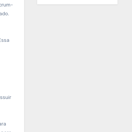
scrum-
ado.
Essa
ssuir
ara