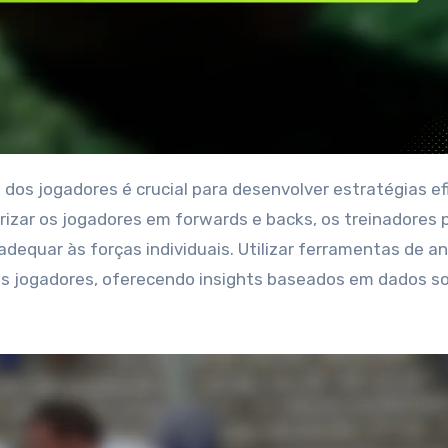
izar os jogadores em forwards e backs, os treinadores
dequar às forças individuais. Utilizar ferramentas de an
os jogadores, oferecendo insights baseados em dados s