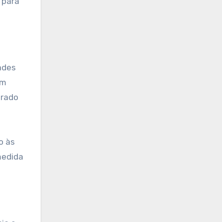
 para
ades
em
orado
o às
medida