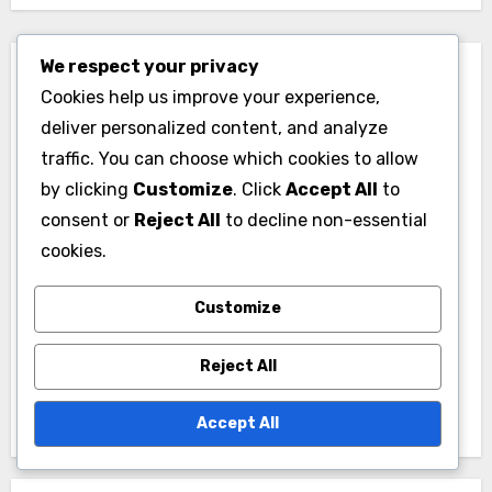
We respect your privacy
Cookies help us improve your experience,
deliver personalized content, and analyze
traffic. You can choose which cookies to allow
By
Julian Carter
by clicking
Customize
. Click
Accept All
to
consent or
Reject All
to decline non-essential
Julian Carter é um analista esportivo com uma
cookies.
paixão pelo rugby. Com mais de uma década de
experiência em métricas de desempenho, ele se
Customize
especializa em dissecar posições de jogadores e
estratégias de equipe. Seus insights ajudam
Reject All
treinadores e jogadores a aprimorar seu jogo por
meio de decisões baseadas em dados.
Accept All