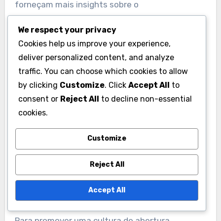
forneçam mais insights sobre o
desenvolvimento dos jogadores. Concentre-se
We respect your privacy
em algumas métricas críticas em vez de tentar
Cookies help us improve your experience,
analisar todos os possíveis pontos de dados, o
deliver personalized content, and analyze
que pode ser esmagador.
traffic. You can choose which cookies to allow
by clicking
Customize
. Click
Accept All
to
Resistência ao feedback dos
consent or
Reject All
to decline non-essential
jogadores
cookies.
Os jogadores podem resistir ao feedback devido
Customize
ao medo de críticas ou à falta de compreensão
de sua importância. Essa resistência pode
Reject All
impedir que as equipes façam os ajustes
necessários para melhorar o desempenho.
Accept All
Para promover uma cultura de abertura,