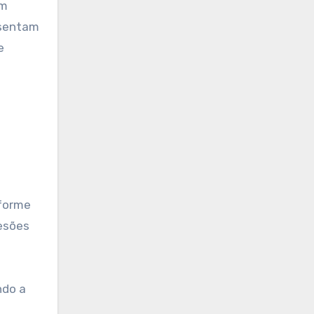
em
esentam
e
nforme
lesões
ndo a