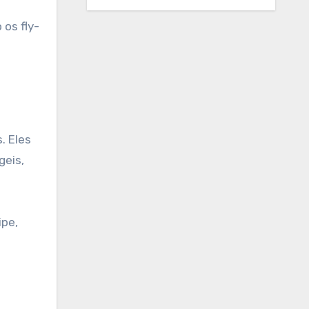
os fly-
. Eles
geis,
ipe,