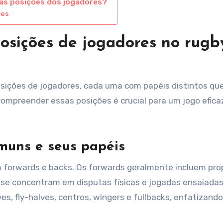
das posições dos jogadores?
res
posições de jogadores no rugb
sições de jogadores, cada uma com papéis distintos qu
Compreender essas posições é crucial para um jogo efica
muns e seus papéis
m forwards e backs. Os forwards geralmente incluem pro
ue se concentram em disputas físicas e jogadas ensaiadas
s, fly-halves, centros, wingers e fullbacks, enfatizando