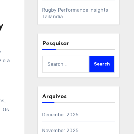
Rugby Performance Insights
Tailândia
y
Pesquisar
e
Search
z e a
for:
Arquivos
ps,
. Os
December 2025
November 2025