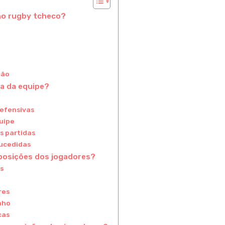
 no rugby tcheco?
ção
a da equipe?
defensivas
uipe
s partidas
sucedidas
 posições dos jogadores?
s
res
nho
cas