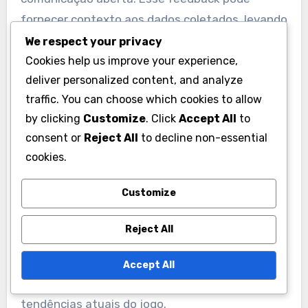
fornecer contexto aos dados coletados, levando
a decisões de coaching mais informadas.
We respect your privacy
Cookies help us improve your experience,
Falha em se adaptar a
deliver personalized content, and analyze
traffic. You can choose which cookies to allow
estratégias de jogo em
by clicking
Customize
. Click
Accept All
to
evolução
consent or
Reject All
to decline non-essential
cookies.
O cenário do rugby está em constante mudança,
com novas estratégias e estilos de jogo
Customize
surgindo regularmente. Os treinadores devem
permanecer flexíveis e adaptar seus métodos
Reject All
de coleta de dados para se alinhar a esses
desenvolvimentos. Isso inclui atualizar métricas
Accept All
e indicadores de desempenho para refletir as
tendências atuais do jogo.