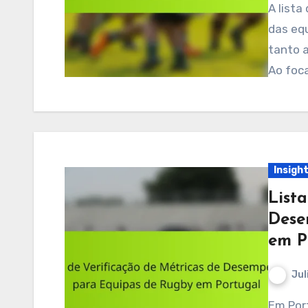
A lista de verificação para avaliação de desempenho
das equ
tanto a
Ao foc
Insigh
Lista
Dese
em P
Jul
Em Portugal, as equipas de rugby utilizam uma