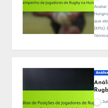
Avaliar o desempenho de jogadores de rugby na
Hungria
que ab
(KPIs).
técnica
Anális
Anál
Rugb
Jul