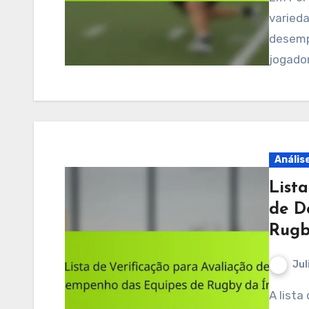
varied
desemp
jogador
Anális
List
de D
Rugb
Jul
A lista de verificação para avaliação de desempenho