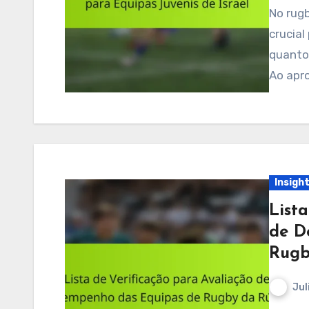
No rugby juvenil, entender as posições dos jogadores é
crucial
quanto 
Ao apro
Insigh
List
de D
Rugb
Jul