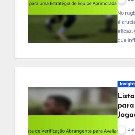
No rugby húngaro, entender as posições dos jogadores
é cruci
eficaz.
que inf
Insigh
List
para
Joga
Jul