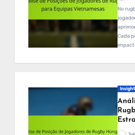
No rugby vietnamita, entender as posições-chave dos
jogador
aprimo
Cada p
impac
Insigh
Anál
Rugb
Estr
Jul