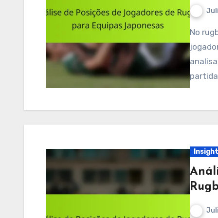
Jul
No rugby japonês, entender as posições dos
jogador
analis
partida
Insigh
Anál
Rugb
Jul